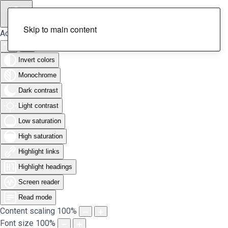
Skip to main content
Accessibility Tools
Invert colors
Monochrome
Dark contrast
Light contrast
Low saturation
High saturation
Highlight links
Highlight headings
Screen reader
Read mode
Content scaling
100
%
Font size
100
%